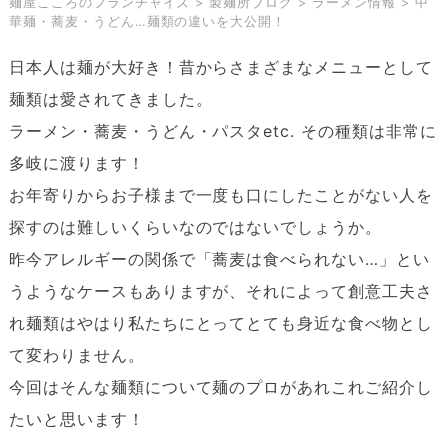
麺屋こころのフランチャイズ
>
製麺所ブログ
>
ラーメン情報
>
中
華麺・蕎麦・うどん…麺類の違いを大公開！
日本人は麺が大好き！昔からさまざまなメニューとして
麺類は愛されてきました。
ラーメン・蕎麦・うどん・パスタetc. その種類は非常に
多岐に渡ります！
お年寄りからお子様まで一度も口にしたことがない人を
探すのは難しいくらいなのではないでしょうか。
昨今アレルギーの関係で「蕎麦は食べられない…」とい
うようなケースもありますが、それによって創意工夫さ
れ麺類はやはり私たちにとってとても身近な食べ物とし
て変わりません。
今回はそんな麺類について麺のプロがあれこれご紹介し
たいと思います！