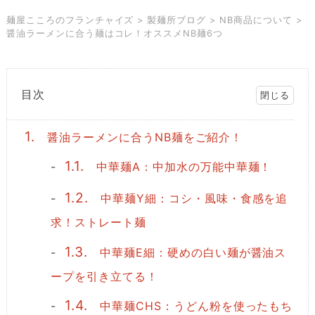
麺屋こころのフランチャイズ
>
製麺所ブログ
>
NB商品について
>
醤油ラーメンに合う麺はコレ！オススメNB麺6つ
目次
1.
醤油ラーメンに合うNB麺をご紹介！
1.1.
中華麺A：中加水の万能中華麺！
1.2.
中華麺Y細：コシ・風味・食感を追
求！ストレート麺
1.3.
中華麺E細：硬めの白い麺が醤油ス
ープを引き立てる！
1.4.
中華麺CHS：うどん粉を使ったもち