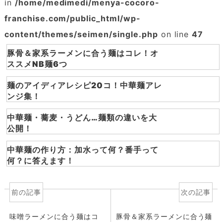
in
/home/medimedi/menya-cocoro-
franchise.com/public_html/wp-
content/themes/seimen/single.php
on line
47
豚骨＆家系ラーメンに合う麺はコレ！オ
ススメNB麺6つ
麺のアイディアレシピ20コ！中華麺アレ
ンジ集！
中華麺・蕎麦・うどん…麺類の違いを大
公開！
中華麺の作り方：加水って何？番手って
何？に答えます！
前の記事
次の記事
味噌ラーメンに合う麺はコ
豚骨＆家系ラーメンに合う麺